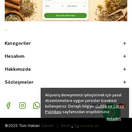
Kategoriler
Hesabım
Hakkımızda
Sözleşmeler
Alışveriş deneyiminizi iyileştirmek için yasal
düzenlemelere uygun çerezler (cookies)
kullanıyoruz. Detaylı bilgiye
Gizlilik ve Çerez
Politikası
sayfamızdan erişebilirsiniz.
Anladım
⋮
©2025 Tüm Hakları Saklıdır
Desing by
xomnie.co