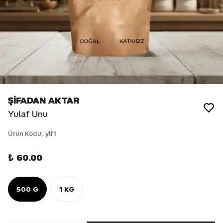
ŞİFADAN AKTAR
Yulaf Unu
Ürün Kodu
:
ylf1
₺ 60.00
500 G
1 KG