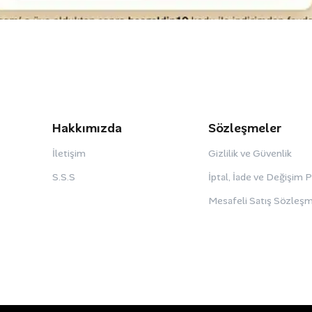
Hakkımızda
Sözleşmeler
İletişim
Gizlilik ve Güvenlik
S.S.S
İptal, İade ve Değişim 
Mesafeli Satış Sözleşm