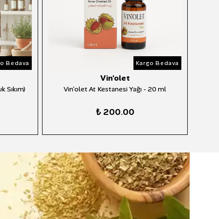
go Bedava
Kargo Bedava
Vin'olet
k Sıkım)
Vin'olet At Kestanesi Yağı - 20 ml
₺ 200.00