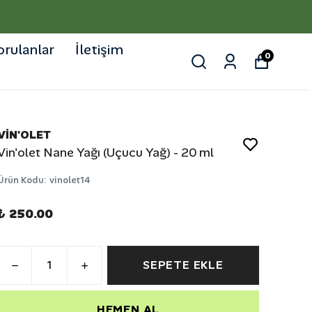
orulanlar
İletişim
0
VİN'OLET
Vin'olet Nane Yağı (Uçucu Yağ) - 20 ml
Ürün Kodu
:
vinolet14
₺ 250.00
SEPETE EKLE
HEMEN AL