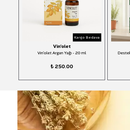
Bedava
Kargo Bedava
Vin'olet
0 ml)
Vin'olet Argan Yağı - 20 ml
Destek
₺ 250.00