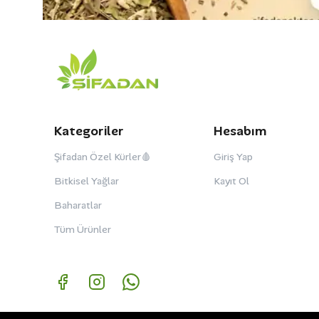
Kategoriler
Hesabım
Şifadan Özel Kürler🩸
Giriş Yap
Bitkisel Yağlar
Kayıt Ol
Baharatlar
Tüm Ürünler