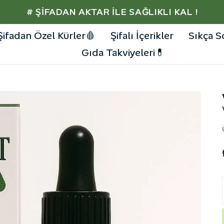
# ŞIFADAN AKTAR İLE SAĞLIKLI KAL !
Şifadan Özel Kürler🩸
Şifalı İçerikler
Sıkça S
Gıda Takviyeleri💊