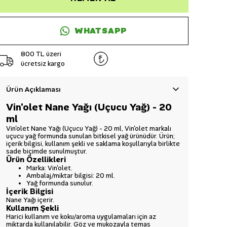
WHATSAPP
800 TL üzeri
ücretsiz kargo
Ürün Açıklaması
Vin'olet Nane Yağı (Uçucu Yağ) - 20
ml
Vin'olet Nane Yağı (Uçucu Yağ) - 20 ml, Vin'olet markalı
uçucu yağ formunda sunulan bitkisel yağ ürünüdür. Ürün;
içerik bilgisi, kullanım şekli ve saklama koşullarıyla birlikte
sade biçimde sunulmuştur.
Ürün Özellikleri
Marka: Vin'olet.
Ambalaj/miktar bilgisi: 20 ml.
Yağ formunda sunulur.
İçerik Bilgisi
Nane Yağı içerir.
Kullanım Şekli
Harici kullanım ve koku/aroma uygulamaları için az
miktarda kullanılabilir. Göz ve mukozayla temas