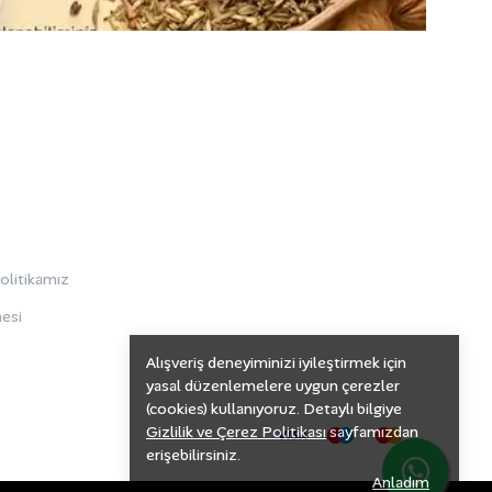
Politikamız
esi
Alışveriş deneyiminizi iyileştirmek için
yasal düzenlemelere uygun çerezler
(cookies) kullanıyoruz. Detaylı bilgiye
Gizlilik ve Çerez Politikası
sayfamızdan
erişebilirsiniz.
Anladım