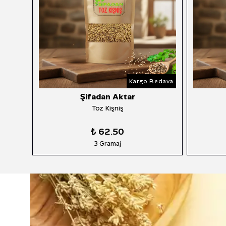
ava
Kargo Bedava
Şifadan Aktar
Kekik
Ma
₺ 125.00
3 Gramaj