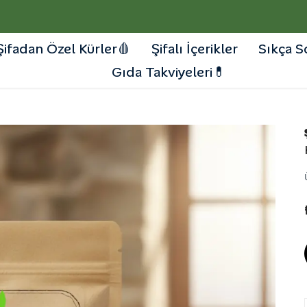
# ŞIFADAN AKTAR İLE SAĞLIKLI KAL !
Şifadan Özel Kürler🩸
Şifalı İçerikler
Sıkça S
Gıda Takviyeleri💊