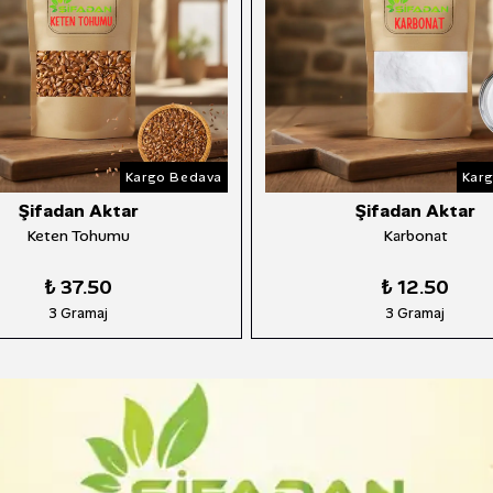
Kargo Bedava
Kargo 
Şifadan Aktar
Şifadan Aktar
raş İpek Pul Biber
Tane Karabiber
₺ 100.00
₺ 112.50
3 Gramaj
3 Gramaj