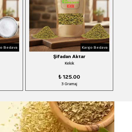
Bedava
Kargo Bedava
Şifadan Aktar
Kuru Nane
Ak
₺ 125.00
3 Gramaj