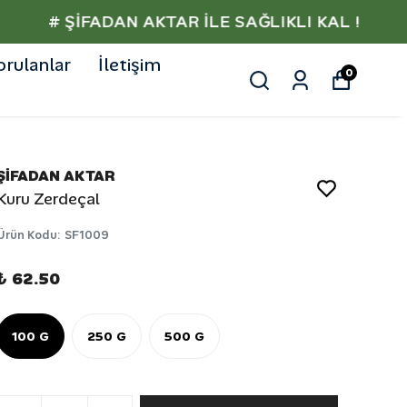
orulanlar
İletişim
0
ŞİFADAN AKTAR
Kuru Zerdeçal
Ürün Kodu
:
SF1009
₺ 62.50
100 G
250 G
500 G