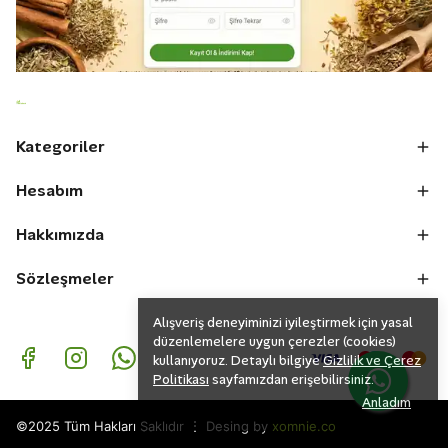
Kategoriler
Hesabım
Hakkımızda
Sözleşmeler
Alışveriş deneyiminizi iyileştirmek için yasal
düzenlemelere uygun çerezler (cookies)
kullanıyoruz. Detaylı bilgiye
Gizlilik ve Çerez
Politikası
sayfamızdan erişebilirsiniz.
Anladım
⋮
©2025 Tüm Hakları Saklıdır
Desing by
xomnie.co